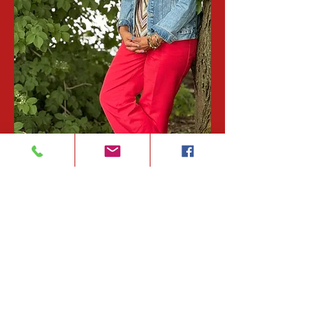
Maureen Story
Aangezien ik ervan overtuigd ben dat je
wilt weten wie er tegenover je zit
wanneer je jouw ziel aan mij bloot legt,
zal ik iets over mezelf vertellen.
Ik ben Maureen Story, drieenzestig, de
super trotse moeder van een zoon van
dertig, gezond en vol energie.
En wat ik kan, kun jij ook!