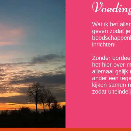
Voeding
Wat ik het aller
geven zodat je
boodschappenli
inrichten!
Zonder oordeel
het hier over 
allemaal gelij
ander een teg
kijken samen n
zodat uiteindel