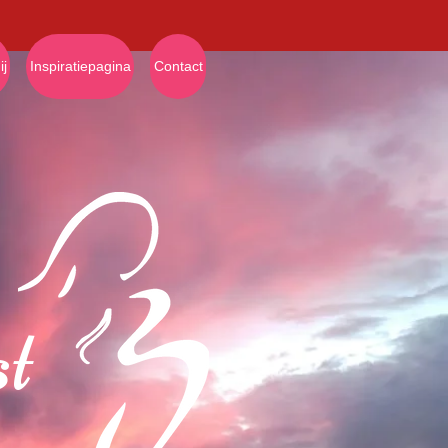
j
Inspiratiepagina
Contact
st