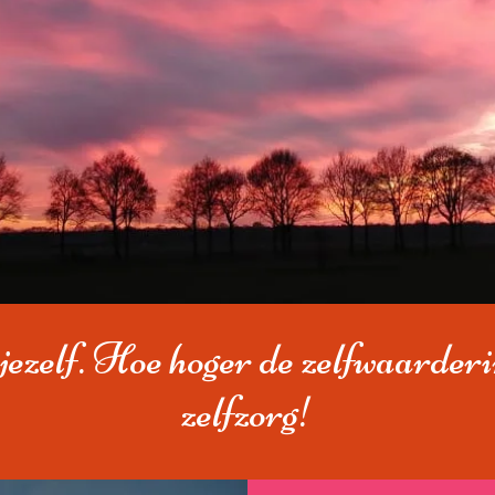
jezelf. Hoe hoger de zelfwaarderi
zelfzorg!