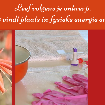
Leef volgens je ontwerp.
 vindt plaats in fysieke energie e