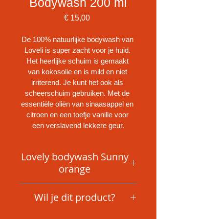
Bodywash 200 ml
Prijs
€ 15,00
De 100% natuurlijke bodywash van 
Loveli is super zacht voor je huid. 
Het heerlijke schuim is gemaakt 
van kokosolie en is mild en niet 
irriterend. Je kunt het ook als 
scheerschuim gebruiken. Met de 
essentiële oliën van sinaasappel en 
citroen en een toefje vanille voor 
een verslavend lekkere geur.
Lovely bodywash Sunny
orange
Herken je dat ook dat als je hebt 
Wil je dit product?
gedoucht, dat je huid zo trekkerig 
aanvoelt? Dat je iedere dag 
Bel, app of mail me als je dit product 
bodylotion moet gebruiken om dat 